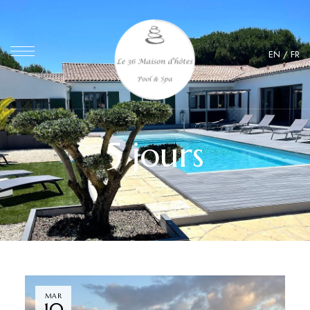
EN
/
FR
5 jours
MAR
10