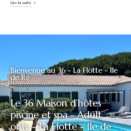
Lire la suite
Bienvenue au 36 - La Flotte - Ile
de Ré
Le 36 Maison d’hôtes
piscine et spa - Adult
only - La Flotte - Ile de