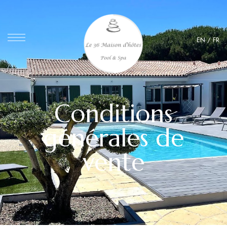
EN
/
FR
Conditions
générales de
vente